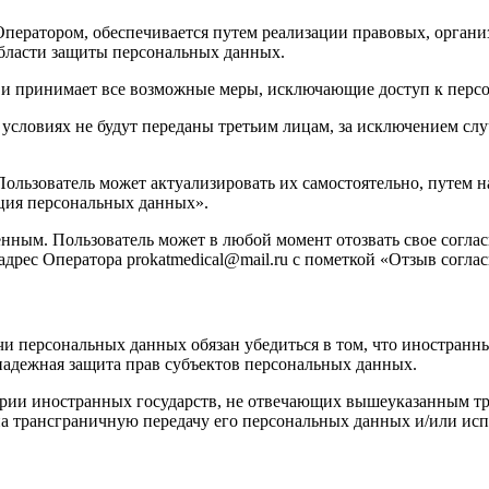
Оператором, обеспечивается путем реализации правовых, орган
области защиты персональных данных.
ых и принимает все возможные меры, исключающие доступ к пе
 условиях не будут переданы третьим лицам, за исключением сл
Пользователь может актуализировать их самостоятельно, путем 
ация персональных данных».
енным. Пользователь может в любой момент отозвать свое согла
дрес Оператора prokatmedical@mail.ru с пометкой «Отзыв согла
чи персональных данных обязан убедиться в том, что иностранн
надежная защита прав субъектов персональных данных.
ории иностранных государств, не отвечающих вышеуказанным тр
а трансграничную передачу его персональных данных и/или испо