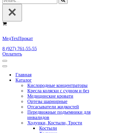
Корзина
МедТехПрокат
8 (927) 761-55-55
Оплатить
Меню
навигации
Меню
навигации
Главная
Каталог
Кислородные концентраторы
Кресла коляски с судном и без
Медицинские кровати
Ортезы шарнирные
Отсасыватели жидкостей
Передвижные подъемники для
инвалидов
Ходунки, Костыли, Трости
Костыли