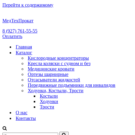
Перейти к содержимому
МедТехПрокат
8 (927) 761-55-55
Оплатить
Главная
Каталог
Кислородные концентраторы
Кресла коляски с судном и без
Медицинские кровати
Ортезы шарнирные
Отсасыватели жидкостей
Передвижные подъемники для инвалидов
Ходунки, Костыли, Трости
Костыли
Ходунки
Трости
О нас
Контакты
Искать...