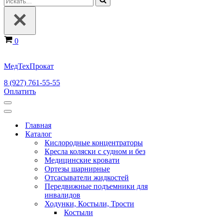
Корзина
0
МедТехПрокат
8 (927) 761-55-55
Оплатить
Меню
навигации
Меню
навигации
Главная
Каталог
Кислородные концентраторы
Кресла коляски с судном и без
Медицинские кровати
Ортезы шарнирные
Отсасыватели жидкостей
Передвижные подъемники для
инвалидов
Ходунки, Костыли, Трости
Костыли