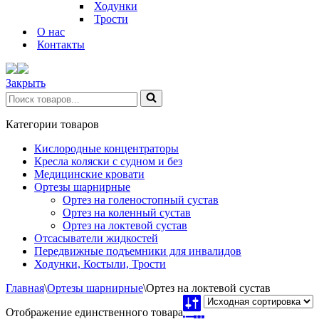
Ходунки
Трости
О нас
Контакты
Закрыть
Искать...
Категории товаров
Кислородные концентраторы
Кресла коляски с судном и без
Медицинские кровати
Ортезы шарнирные
Ортез на голеностопный сустав
Ортез на коленный сустав
Ортез на локтевой сустав
Отсасыватели жидкостей
Передвижные подъемники для инвалидов
Ходунки, Костыли, Трости
Главная
\
Ортезы шарнирные
\
Ортез на локтевой сустав
Отображение единственного товара