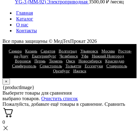
YG-3 (MM-92) Электроприводная
3500,00
₽
/месяц
Главная
Каталог
О нас
Контакты
Все права защищены ©️ МедТехПрокат 2026
Самара
Казань
Саратов
Волгоград
Ульяновск
Москва
Ростов-
на-Дону
Екатеринбург
Челябинск
Уфа
Нижний Новгород
Воронеж
Пермь
Тюмень
Омск
Новосибирск
Краснодар
Симферополь
Севастополь
Тольятти
Ессентуки
Ставрополь
Оренбург
Ижевск
×
{productImage}
Выберите товары для сравнения
выбрано товаров.
Очистить список
Пожалуйста, добавьте ещё товары в сравнение.
Сравнить
0