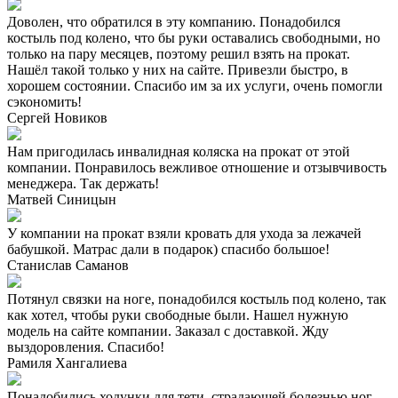
Доволен, что обратился в эту компанию. Понадобился
костыль под колено, что бы руки оставались свободными, но
только на пару месяцев, поэтому решил взять на прокат.
Нашёл такой только у них на сайте. Привезли быстро, в
хорошем состоянии. Спасибо им за их услуги, очень помогли
сэкономить!
​Сергей Новиков
Нам пригодилась инвалидная коляска на прокат от этой
компании. Понравилось вежливое отношение и отзывчивость
менеджера. Так держать!
​​Матвей Синицын
У компании на прокат взяли кровать для ухода за лежачей
бабушкой. Матрас дали в подарок) спасибо большое!
​​Станислав Саманов
Потянул связки на ноге, понадобился костыль под колено, так
как хотел, чтобы руки свободные были. Нашел нужную
модель на сайте компании. Заказал с доставкой. Жду
выздоровления. Спасибо!
​Рамиля Хангалиева
Понадобились ходунки для тети, страдающей болезнью ног.