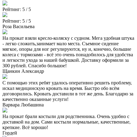
выбрать
на
Рейтинг:
5 / 5
странице
товара.
Рейтинг:
5 / 5
​Роза Васильева
На прокат взяли кресло-коляску с судном. Мега удобная штука
- легко сложить,занимает мало места. Съемное сидение
мягкое, опоры для ног регулируются, ну и, конечно, большие
колеса с тормозами - всё это очень понадобилось для удобства
и легкости ухода за нашей бабушкой. Доставку оформили за
300 рублей. Спасибо большое!
​Щанкин Александр
С помощью этих ребят удалось оперативно решить проблему,
искал медицинскую кровать на время. Быстро обо всём
договорились. Кровать доставили в тот же день. Благодарю за
качественно оказанные услуги!
​​Варвара Любашина
На прокат брали костыли для родственника. Очень удобно с
доставкой на дом. Сами костыли нормальные, качественные,
крепкие. Всё хорошо!
​Гордей