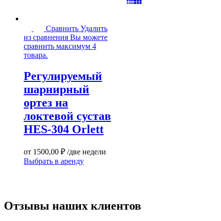
Регулируемый
Сравнить
Удалить
шарнирный
из сравнения
Вы можете
ортез
сравнить максимум 4
на
товара.
локтевой
сустав
Регулируемый
HES-
шарнирный
304
Orlett
ортез на
локтевой сустав
HES-304 Orlett
от
1500,00
₽
/две недели
Этот
Выбрать в аренду
товар
имеет
несколько
вариаций.
Отзывы наших клиентов
Опции
можно