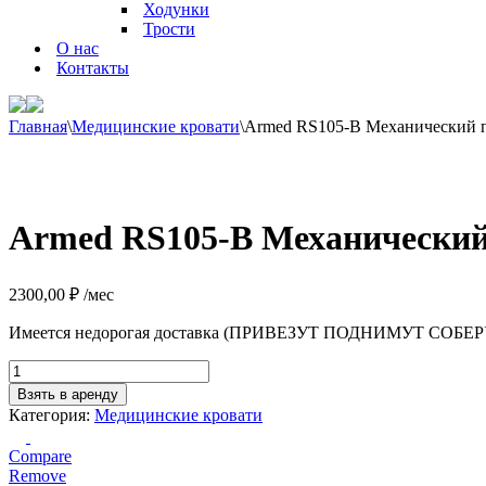
Ходунки
Трости
О нас
Контакты
Главная
\
Медицинские кровати
\
Armed RS105-B Механический 
Armed RS105-B Механический
2300,00
₽
/мес
Имеется недорогая доставка (ПРИВЕЗУТ ПОДНИМУТ СОБЕР
Количество
товара
Взять в аренду
Armed
Категория:
Медицинские кровати
RS105-
B
Compare
Механический
Remove
привод