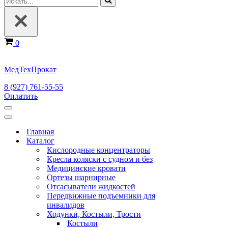
Корзина
0
МедТехПрокат
8 (927) 761-55-55
Оплатить
Меню
навигации
Меню
навигации
Главная
Каталог
Кислородные концентраторы
Кресла коляски с судном и без
Медицинские кровати
Ортезы шарнирные
Отсасыватели жидкостей
Передвижные подъемники для
инвалидов
Ходунки, Костыли, Трости
Костыли