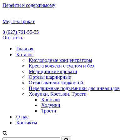
Перейти к содержимому
МедТехПрокат
8 (927) 761-55-55
Оплатить
Главная
Каталог
Кислородные концентраторы
Кресла коляски с судном и без
Медицинские кровати
Ортезы шарнирные
Отсасыватели жидкостей
Передвижные подъемники для инвалидов
Ходунки, Костыли, Трости
Костыли
Ходунки
Трости
О нас
Контакты
Искать...