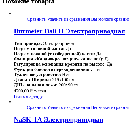
Похожие товары
Burmeier
Сравнить
Удалить из сравнения
Вы можете сравнит
Dali
II
Burmeier Dali II Электроприводная
Электроприводная
Тип привода:
Электропривод
Подъем головной части:
Да
Подъем ножной (тазобедренной) части:
Да
Функция «Кардиокресло» (опускание ног):
Да
Регулировка основания кровати по высоте:
Да
Функция бокового переворачивания:
Нет
Туалетное устройство:
Нет
Длина x Ширина:
219x100 см
ДШ спального ложа:
200x90 см
4200,00
₽
/месяц
Взять в аренду
NаSK-
Сравнить
Удалить из сравнения
Вы можете сравнит
1А
Электроприводная
NаSK-1А Электроприводная