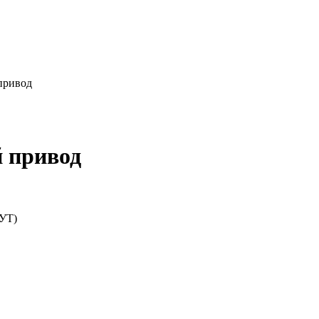
привод
 привод
УТ)